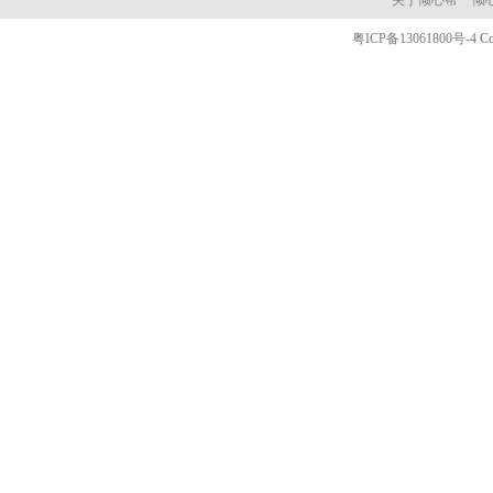
关于倾心帮
倾
粤ICP备13061800号-4
C