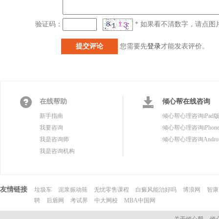
验证码：
*
如果看不清数字，请点图
您需要先
登录
才能发表评价。
在线帮助
倾心帮在线咨询
新手指南
倾心帮心理咨询iPad
我要咨询
倾心帮心理咨询iPhon
我是咨询师
倾心帮心理咨询Andro
我是咨询机构
友情链接
垃圾车
泥浆振动筛
无忧零售课程
白癜风能治好吗
博浪网
智康
聘
后盾网
考试界
中大网校
MBA中国网