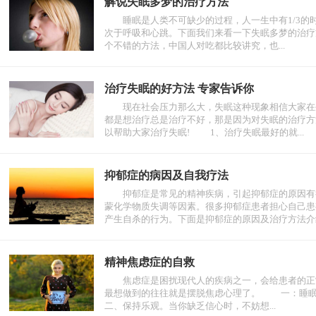
解说失眠多梦的治疗方法
睡眠是人类不可缺少的过程，人一生中有1/3的
次于呼吸和心跳。下面我们来看一下失眠多梦的治疗
个不错的方法，中国人对吃都比较讲究，也...
治疗失眠的好方法 专家告诉你
现在社会压力那么大，失眠这种现象相信大家在生
都是想治疗总是治疗不好，那是因为对失眠的治疗方
以帮助大家治疗失眠! 1、治疗失眠最好的就...
抑郁症的病因及自我疗法
抑郁症是常见的精神疾病，引起抑郁症的原因有很
蒙化学物质失调等因素。很多抑郁症患者担心自己患
产生自杀的行为。下面是抑郁症的原因及治疗方法介绍。
精神焦虑症的自救
焦虑症是困扰现代人的疾病之一，会给患者的正常
最想做到的往往就是摆脱焦虑心理了。 一：睡
二、保持乐观。当你缺乏信心时，不妨想...