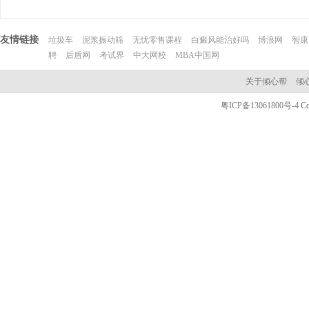
友情链接
垃圾车
泥浆振动筛
无忧零售课程
白癜风能治好吗
博浪网
智康
聘
后盾网
考试界
中大网校
MBA中国网
关于倾心帮
倾
粤ICP备13061800号-4
C