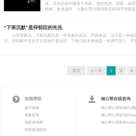
况，其他症状均继发于失眠，包括焦虑、抑郁，或恐
情绪、血液循环、大脑生理与病理状态的调节功能是影响
“下班沉默”是抑郁症的先兆
心理专家说，下班沉默症是一种形象的说法，严格来说，这不是一种病症
话，回到家中是会不自觉地不爱说话。下班沉默本身就是一种调节压力、平
...
首页
上一页
1
2
3
在线帮助
倾心帮在线咨询
新手指南
倾心帮心理咨询iPad
我要咨询
倾心帮心理咨询iPhon
我是咨询师
倾心帮心理咨询Andro
我是咨询机构