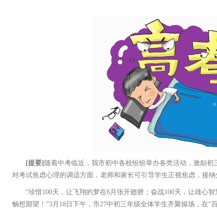
[提要]
随着中考临近，我市初中各校纷纷举办各类活动，激励初
对考试焦虑心理的调适方面，老师和家长可引导学生正视焦虑，接纳
“珍惜100天，让飞翔的梦在6月张开翅膀；奋战100天，让雄心智
畅想期望！”3月18日下午，市27中初三年级全体学生齐聚操场，在