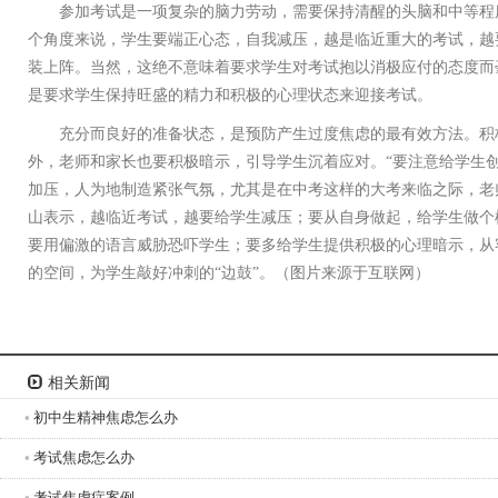
参加考试是一项复杂的脑力劳动，需要保持清醒的头脑和中等程度
个角度来说，学生要端正心态，自我减压，越是临近重大的考试，越
装上阵。当然，这绝不意味着要求学生对考试抱以消极应付的态度而
是要求学生保持旺盛的精力和积极的心理状态来迎接考试。
充分而良好的准备状态，是预防产生过度焦虑的最有效方法。积极
外，老师和家长也要积极暗示，引导学生沉着应对。“要注意给学生
加压，人为地制造紧张气氛，尤其是在中考这样的大考来临之际，老
山表示，越临近考试，越要给学生减压；要从自身做起，给学生做个
要用偏激的语言威胁恐吓学生；要多给学生提供积极的心理暗示，从
的空间，为学生敲好冲刺的“边鼓”。（图片来源于互联网）
相关新闻
•
初中生精神焦虑怎么办
•
考试焦虑怎么办
•
考试焦虑症案例